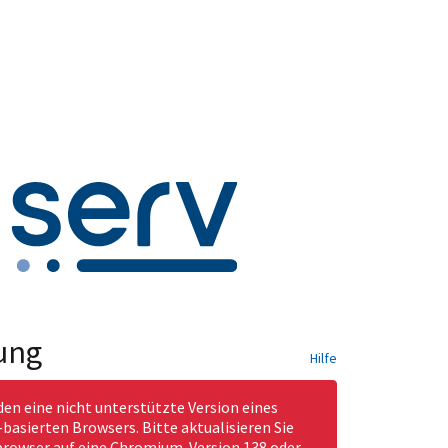
ung
Hilfe
den eine nicht unterstützte Version eines
asierten Browsers. Bitte aktualisieren Sie
rowser auf eine Chromium-Version 138 oder