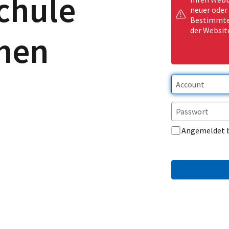
chule
neuer oder
Bestimmte 
der Websit
men
Angemeldet 